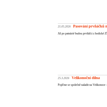
Pasování prvňáčků n
21.05.2026
Již po patnácté budou prvňáčci z hodické 
Velikonoční dílna
25.3.2026
Pojďme se společně naladit na Velikonoce :-