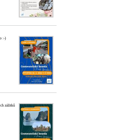
 :-)
ch zážitků