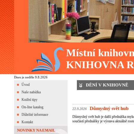
Místní knihovn
KNIHOVNA R
Dnes je neděle 9.8.2026
Úvod
DĚNÍ V KNIHOVNĚ
Naše nabídka
Knižní tipy
On-line katalog
Důmyslný svět hub
22.9.2026
Důležité informace
Důmyslný svět hub je další přednáška mykol
součástí přednášky je výstava aktuálně ros
Kontakt
NOVINKY NA EMAIL