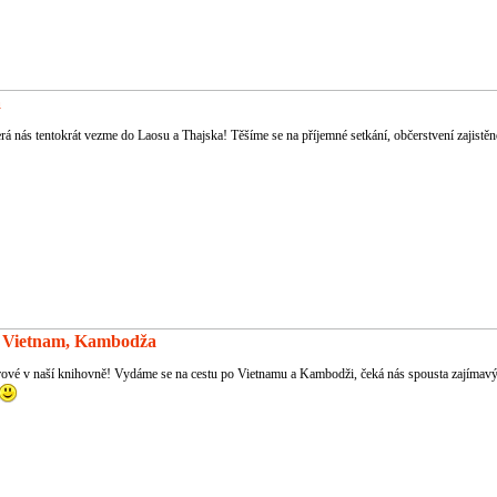
a
á nás tentokrát vezme do Laosu a Thajska! Těšíme se na příjemné setkání, občerstvení zajistěno
 - Vietnam, Kambodža
ové v naší knihovně! Vydáme se na cestu po Vietnamu a Kambodži, čeká nás spousta zajímavý