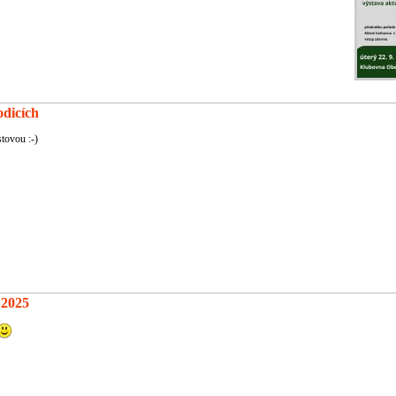
odicích
tovou :-)
 2025