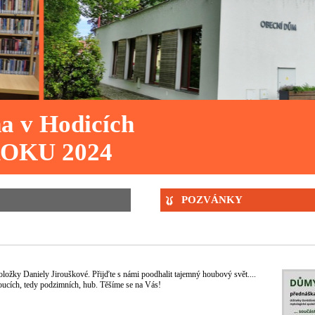
a v Hodicích
OKU 2024
POZVÁNKY
ožky Daniely Jirouškové. Přijďte s námi poodhalit tajemný houbový svět....
toucích, tedy podzimních, hub. Těšíme se na Vás!