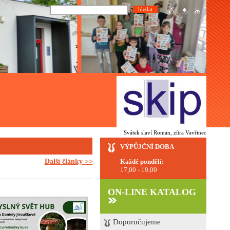
Svátek slaví Roman, zítra Vavřinec
VÝPŮJČNÍ DOBA
Další články >>
Každé pondělí:
17,00 - 19,00
ON-LINE KATALOG
Doporučujeme